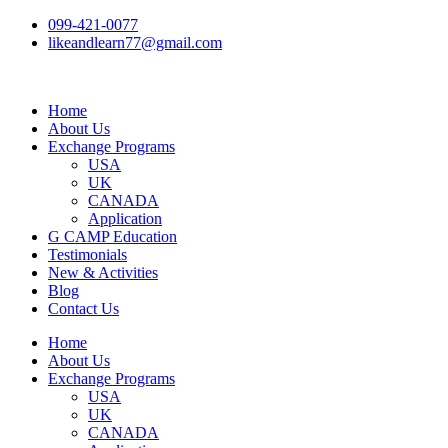
099-421-0077
likeandlearn77@gmail.com
Home
About Us
Exchange Programs
USA
UK
CANADA
Application
G CAMP Education
Testimonials
New & Activities
Blog
Contact Us
Home
About Us
Exchange Programs
USA
UK
CANADA